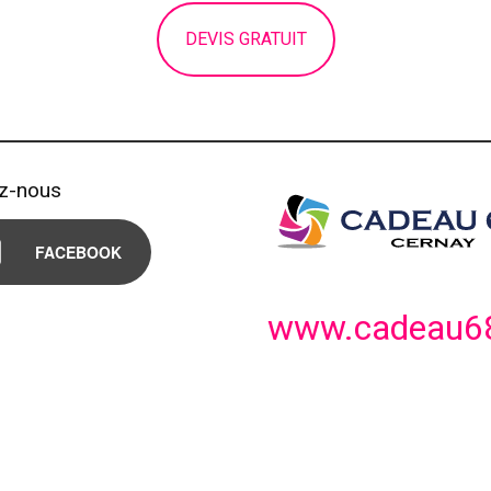
DEVIS GRATUIT
ez-nous
FACEBOOK
www.cadeau68