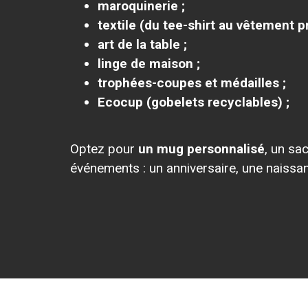
maroquinerie ;
textile (du tee-shirt au vêtement pr
art de la table ;
linge de maison ;
trophées-coupes et médailles ;
Ecocup (gobelets recyclables) ;
Optez pour
un mug personnalisé
, un sa
événements : un anniversaire, une naissan