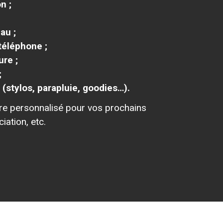
n ;
au ;
téléphone ;
ure ;
;
 (stylos, parapluie, goodies…).
vre personnalisé pour vos prochains
iation, etc.